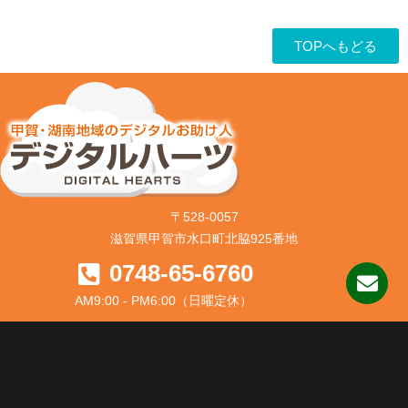
TOPへもどる
〒528-0057
滋賀県甲賀市水口町北脇925番地
0748-65-6760
AM9:00 - PM6:00（日曜定休）